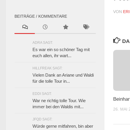
VON
ERI
BEITRÄGE / KOMMENTARE
DA
ADRA SAGT:
Es war ein so schöner Tag mit
euch allen, ihr wart...
HILLFREAK SAGT:
Vielen Dank an Ariane und Waldi
für die tolle Tour in...
EDDI SAGT:
Beinhar
War ne richtig tolle Tour. Wie
immer bei den Waldis mit...
26. MAI 
JFQD SAGT:
Würde gerne mitfahren, bin aber