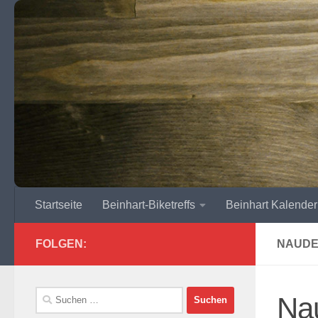
Zum Inhalt springen
Startseite
Beinhart-Biketreffs
Beinhart Kalender
FOLGEN:
NAUDE
Suchen
Na
nach: