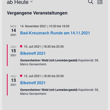
ab Heute
V
V
Suche
Liste
e
e
Datum
r
Vergangene Veranstaltungen
wählen.
r
a
a
n
14. November 2021 | 10:30
bis
16:00
NOV.
s
n
14
Bad-Kreuznach Runde am 14.11.2021
t
s
2021
a
t
l
Empfohlen
15. Juli 2021 | 18:30
bis
20:30
JULI
a
t
15
Biketreff 2021
u
l
2021
n
Gonsenheimer Wald (mit Lennebergwald)
Kapellenstr. 56,
t
Mainz-Gonsenheim
g
u
A
Empfohlen
n
n
13. Juli 2021 | 18:30
bis
20:30
JULI
13
s
Biketreff 2021
g
2021
i
e
Gonsenheimer Wald (mit Lennebergwald)
Kapellenstr. 56,
c
Mainz-Gonsenheim
n
h
t
S
e