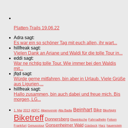
Platten-Trails 19.06.22
Adra sagt:
Es war ein so schöner Tag mit euch allen, ihr wart...
hillfreak sagt:
Vielen Dank an Ariane und Waldi für die tolle Tour in...
eddi sagt:
War ne richtig tolle Tour. Wie immer bei den Waldis
mit...
jfqd sagt:
Würde gerne mitfahren, bin aber in Urlaub. Viele Grüße
aus Ligurien,...
hillfreak sagt:
Hallo zusammen, bin auch dabei und freue mich. Bis
morgen, LG...
Beinhart
Bike
1. Mai
2013
ADFC
Alpenverein
Alta Badia
BikeNight
Biketreff
Donnersberg
Elwetritsche
Fahrradhelm
Felsen
Gonsenheimer Wald
Frankfurt
Genusstour
Gäsbock
Harz
hauenstein