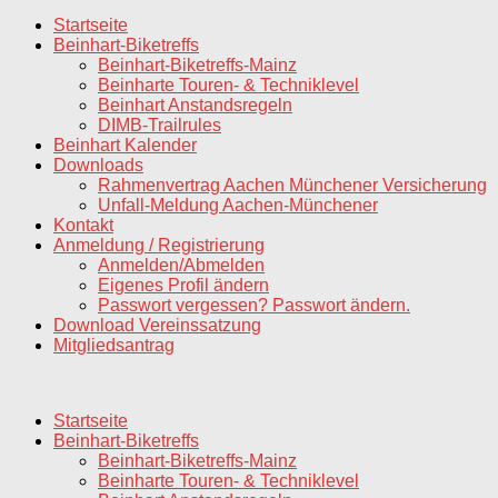
nach:
Startseite
Beinhart-Biketreffs
Beinhart-Biketreffs-Mainz
Beinharte Touren- & Techniklevel
Beinhart Anstandsregeln
DIMB-Trailrules
Beinhart Kalender
Downloads
Rahmenvertrag Aachen Münchener Versicherung
Unfall-Meldung Aachen-Münchener
Kontakt
Anmeldung / Registrierung
Anmelden/Abmelden
Eigenes Profil ändern
Passwort vergessen? Passwort ändern.
Download Vereinssatzung
Mitgliedsantrag
Startseite
Beinhart-Biketreffs
Beinhart-Biketreffs-Mainz
Beinharte Touren- & Techniklevel