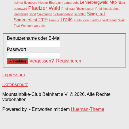
Lennebergwald
Mtb
helmet
Ilsenburg
Kloster Eberbach
Lambrecht
Night
Pfaelzer Wald
odenwald
Rheingau
Rheinhessen
Rheinhessisches
Singletrail
Hügelland
Sand
Saumagen
Schlangenbad
schotter
Trails
Sommerfest 2019
Taunus
Trailsurfen
Trailtour
Wald Pfalz
Wald
Trail
Wengen
wurzeln
Benutzername oder E-Mail
Passwort
Vergessen?
Registrieren
Impressum
Datenschutz
Mountainbike-Club Beinhart e.V. © 2026. Alle Rechte
vorbehalten.
Powered by
- Entworfen mit dem
Hueman-Theme