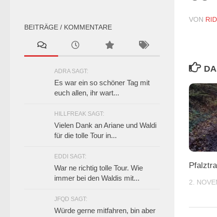
VON
RI
BEITRÄGE / KOMMENTARE
DA
ADRA SAGT:
Es war ein so schöner Tag mit
euch allen, ihr wart...
HILLFREAK SAGT:
Vielen Dank an Ariane und Waldi
für die tolle Tour in...
EDDI SAGT:
Pfalztr
War ne richtig tolle Tour. Wie
immer bei den Waldis mit...
2. NOVE
JFQD SAGT:
Würde gerne mitfahren, bin aber