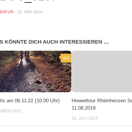
DE4FUN
·
31. MAI 2014
S KÖNNTE DICH AUCH INTERESSIEREN …
9
ails am 06.11.22 (10.00 Uhr)
Hiwweltour Rheinhessen S
11.08.2019
MBER 2022
16. JULI 2019