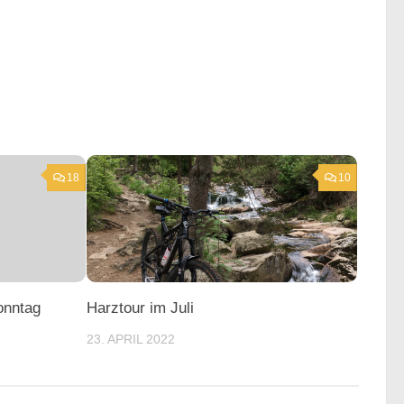
18
10
onntag
Harztour im Juli
23. APRIL 2022