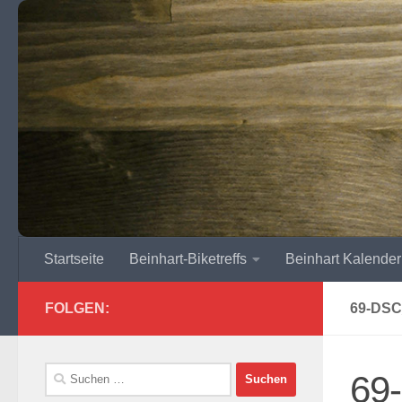
Zum Inhalt springen
Startseite
Beinhart-Biketreffs
Beinhart Kalender
FOLGEN:
69-DSC
Suchen
69
nach: