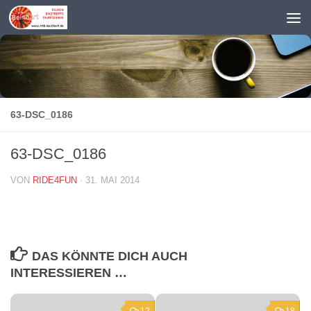
Zum Inhalt springen
63-DSC_0186
63-DSC_0186
VON
RIDE4FUN
·
31. MAI 2014
DAS KÖNNTE DICH AUCH
INTERESSIEREN …
12
18