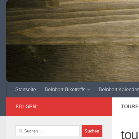
Zum Inhalt springen
Startseite
Beinhart-Biketreffs
Beinhart Kalender
FOLGEN:
TOURE
Suchen
to
nach: