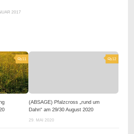
ANUAR 2017
11
12
ng
(ABSAGE) Pfalzcross „rund um
20
Dahn“ am 29/30 August 2020
29. MAI 2020