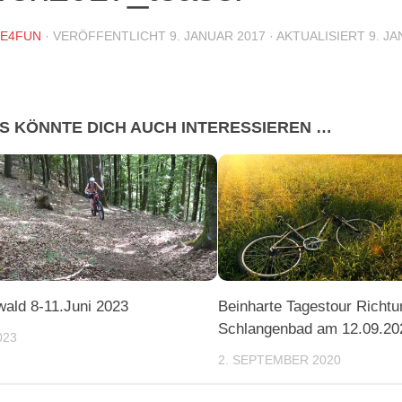
DE4FUN
· VERÖFFENTLICHT
9. JANUAR 2017
· AKTUALISIERT
9. J
S KÖNNTE DICH AUCH INTERESSIEREN …
wald 8-11.Juni 2023
Beinharte Tagestour Richtu
Schlangenbad am 12.09.20
023
2. SEPTEMBER 2020