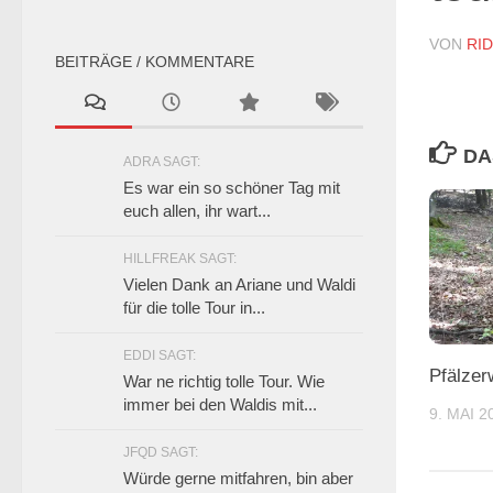
VON
RI
BEITRÄGE / KOMMENTARE
DA
ADRA SAGT:
Es war ein so schöner Tag mit
euch allen, ihr wart...
HILLFREAK SAGT:
Vielen Dank an Ariane und Waldi
für die tolle Tour in...
EDDI SAGT:
Pfälzer
War ne richtig tolle Tour. Wie
immer bei den Waldis mit...
9. MAI 2
JFQD SAGT:
Würde gerne mitfahren, bin aber