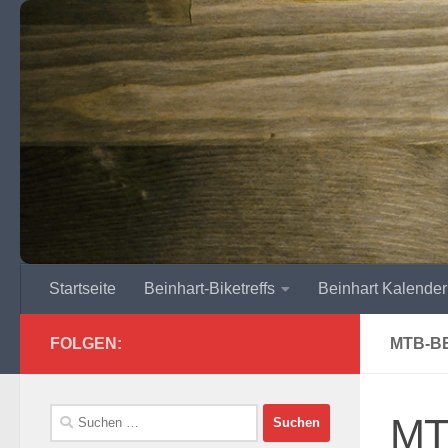
Zum Inhalt springen
Startseite
Beinhart-Biketreffs
Beinhart Kalender
FOLGEN:
MTB-B
Suchen
MT
nach: