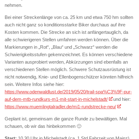
nehmen.
Bei einer Streckenlänge von ca. 25 km und etwa 750 hm sollten
auch nicht ganz so konditionsstarke Biker durchaus auf ihre
Kosten kommen. Die Strecke an sich ist anfängertauglich, da
alle schwierigeren Stellen umfahren werden können. Über die
Markierungen in „Rot“, „Blau“ und „Schwarz“ werden die
Schwierigkeitsstufen gekennzeichnet. Es können verschiedene
Varianten ausprobiert werden, Abkürzungen sind ebenfalls an
verschiedenen Stellen möglich. Schwere Schutzausrüstung ist
nicht notwendig, Knie- und Ellenbogenschützer könnten hilfreich
sein. Weitere Infos siehe hier:
https://www.odenwaldlust.de/2019/05/20/trail-spa%C3%9F-pur-
auf-dem-mtb-rundkurs-m1-mit-start-in-michelstadt/
und hier:
https://www.muemlingtalradler.de/mi1-rundstrecke-neu/
Geplant ist, gemeinsam die ganze Runde zu bewältigen. Mal
schauen, ob wir das hinbekommen 🙂
Start:
10.30 Uhr in Michelstadt (ca. 1 Std Fahrzeit von Mainz)