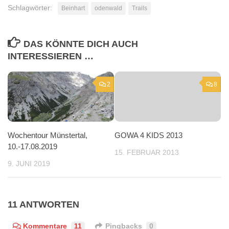
Schlagwörter:
Beinhart
odenwald
Trails
DAS KÖNNTE DICH AUCH
INTERESSIEREN …
2
8
Wochentour Münstertal,
GOWA 4 KIDS 2013
10.-17.08.2019
15. FEBRUAR 2013
9. JUNI 2019
11 ANTWORTEN
Kommentare
11
Pingbacks
0