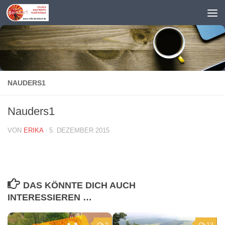
Zum Inhalt springen
NAUDERS1
Nauders1
VON
ERIKA
·
5. DEZEMBER 2015
DAS KÖNNTE DICH AUCH
INTERESSIEREN …
2
13