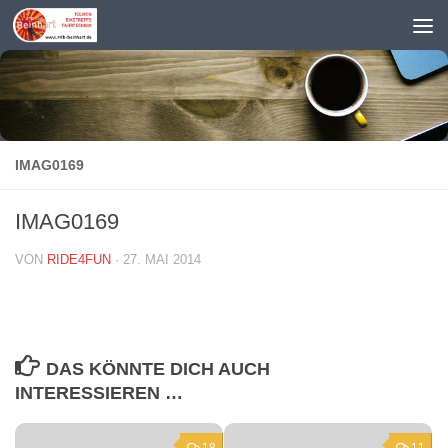
Zum Inhalt springen
IMAG0169
IMAG0169
VON
RIDE4FUN
·
27. MAI 2014
DAS KÖNNTE DICH AUCH
INTERESSIEREN …
18
11