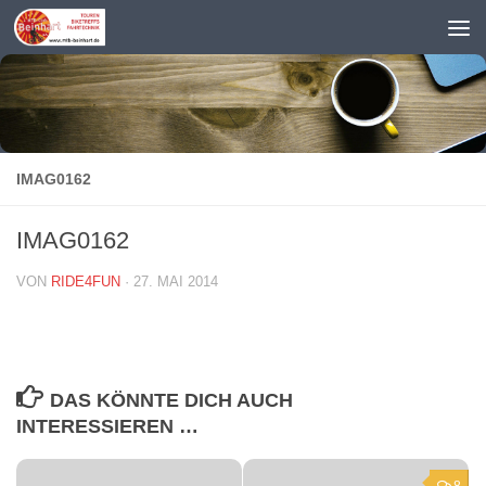
Zum Inhalt springen
IMAG0162
IMAG0162
VON
RIDE4FUN
·
27. MAI 2014
DAS KÖNNTE DICH AUCH
INTERESSIEREN …
8