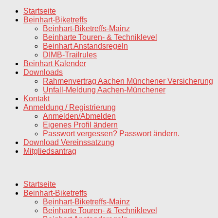
nach:
Startseite
Beinhart-Biketreffs
Beinhart-Biketreffs-Mainz
Beinharte Touren- & Techniklevel
Beinhart Anstandsregeln
DIMB-Trailrules
Beinhart Kalender
Downloads
Rahmenvertrag Aachen Münchener Versicherung
Unfall-Meldung Aachen-Münchener
Kontakt
Anmeldung / Registrierung
Anmelden/Abmelden
Eigenes Profil ändern
Passwort vergessen? Passwort ändern.
Download Vereinssatzung
Mitgliedsantrag
Startseite
Beinhart-Biketreffs
Beinhart-Biketreffs-Mainz
Beinharte Touren- & Techniklevel