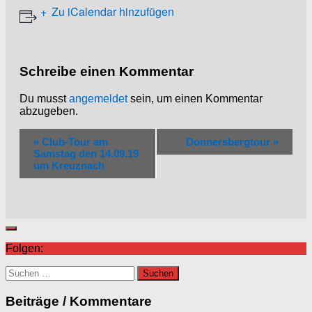
Zu iCalendar hinzufügen
Schreibe einen Kommentar
Du musst
angemeldet
sein, um einen Kommentar
abzugeben.
V
«
Club-Tour am
Donnersbergtour
»
e
Samstag den 14.09.19
r
um Kreuznach
a
n
s
t
a
Folgen:
l
Suchen
t
nach:
u
Beiträge / Kommentare
n