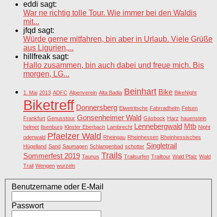
eddi sagt:
War ne richtig tolle Tour. Wie immer bei den Waldis
mit...
jfqd sagt:
Würde gerne mitfahren, bin aber in Urlaub. Viele Grüße
aus Ligurien,...
hillfreak sagt:
Hallo zusammen, bin auch dabei und freue mich. Bis
morgen, LG...
Beinhart
Bike
1. Mai
2013
ADFC
Alpenverein
Alta Badia
BikeNight
Biketreff
Donnersberg
Elwetritsche
Fahrradhelm
Felsen
Gonsenheimer Wald
Frankfurt
Genusstour
Gäsbock
Harz
hauenstein
Lennebergwald
Mtb
helmet
Ilsenburg
Kloster Eberbach
Lambrecht
Night
Pfaelzer Wald
odenwald
Rheingau
Rheinhessen
Rheinhessisches
Singletrail
Hügelland
Sand
Saumagen
Schlangenbad
schotter
Trails
Sommerfest 2019
Taunus
Trailsurfen
Trailtour
Wald Pfalz
Wald
Trail
Wengen
wurzeln
Benutzername oder E-Mail
Passwort