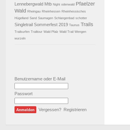
Pfaelzer
Lennebergwald
Mtb
Night
odenwald
Wald
Rheingau
Rheinhessen
Rheinhessisches
Hügelland
Sand
Saumagen
Schlangenbad
schotter
Trails
Singletrail
Sommerfest 2019
Taunus
Trailsurfen
Trailtour
Wald Pfalz
Wald Trail
Wengen
wurzeln
Benutzername oder E-Mail
Passwort
Vergessen?
Registrieren