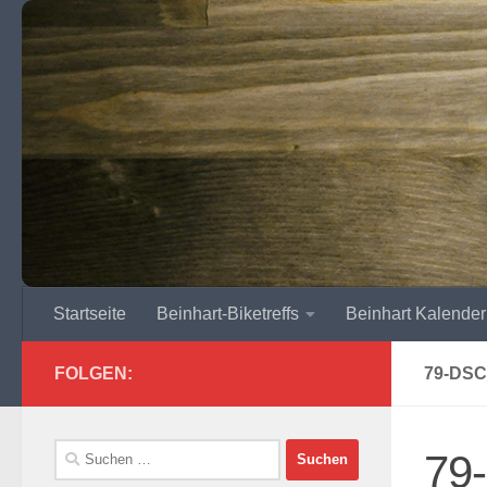
Zum Inhalt springen
Startseite
Beinhart-Biketreffs
Beinhart Kalender
FOLGEN:
79-DSC
Suchen
79
nach: