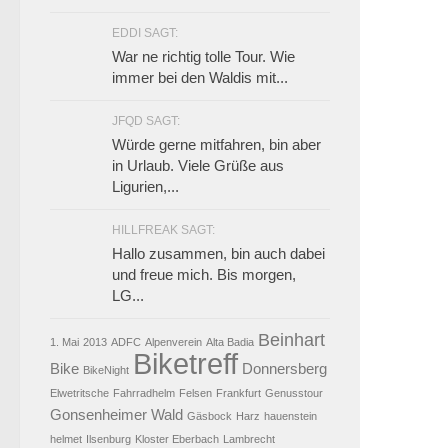
EDDI SAGT:
War ne richtig tolle Tour. Wie
immer bei den Waldis mit...
JFQD SAGT:
Würde gerne mitfahren, bin aber
in Urlaub. Viele Grüße aus
Ligurien,...
HILLFREAK SAGT:
Hallo zusammen, bin auch dabei
und freue mich. Bis morgen,
LG...
Beinhart
1. Mai
2013
ADFC
Alpenverein
Alta Badia
Biketreff
Bike
Donnersberg
BikeNight
Elwetritsche
Fahrradhelm
Felsen
Frankfurt
Genusstour
Gonsenheimer Wald
Gäsbock
Harz
hauenstein
helmet
Ilsenburg
Kloster Eberbach
Lambrecht