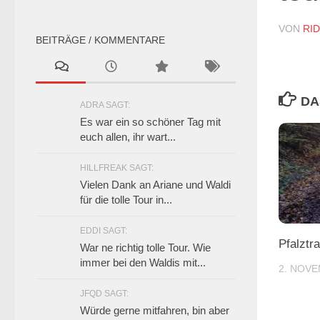
VON
RI
BEITRÄGE / KOMMENTARE
DA
ADRA SAGT:
Es war ein so schöner Tag mit
euch allen, ihr wart...
HILLFREAK SAGT:
Vielen Dank an Ariane und Waldi
für die tolle Tour in...
EDDI SAGT:
Pfalztr
War ne richtig tolle Tour. Wie
immer bei den Waldis mit...
2. NOVE
JFQD SAGT:
Würde gerne mitfahren, bin aber