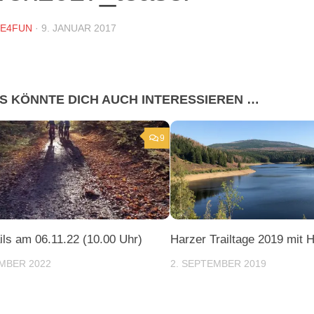
DE4FUN
·
9. JANUAR 2017
S KÖNNTE DICH AUCH INTERESSIEREN …
9
ails am 06.11.22 (10.00 Uhr)
Harzer Trailtage 2019 mit 
MBER 2022
2. SEPTEMBER 2019