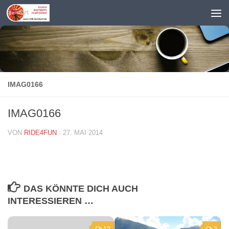
Zum Inhalt springen
IMAG0166
IMAG0166
VON
RIDE4FUN
·
27. MAI 2014
DAS KÖNNTE DICH AUCH
INTERESSIEREN …
12
3