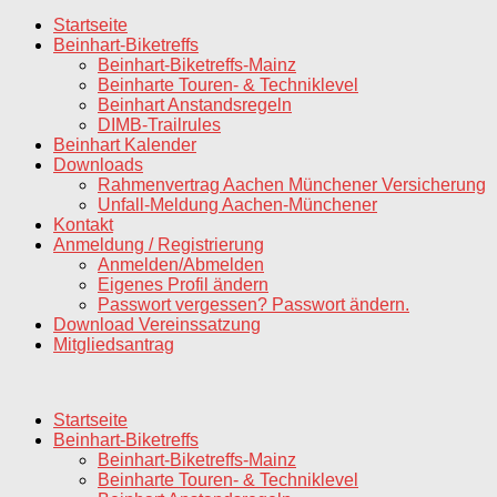
nach:
Startseite
Beinhart-Biketreffs
Beinhart-Biketreffs-Mainz
Beinharte Touren- & Techniklevel
Beinhart Anstandsregeln
DIMB-Trailrules
Beinhart Kalender
Downloads
Rahmenvertrag Aachen Münchener Versicherung
Unfall-Meldung Aachen-Münchener
Kontakt
Anmeldung / Registrierung
Anmelden/Abmelden
Eigenes Profil ändern
Passwort vergessen? Passwort ändern.
Download Vereinssatzung
Mitgliedsantrag
Startseite
Beinhart-Biketreffs
Beinhart-Biketreffs-Mainz
Beinharte Touren- & Techniklevel