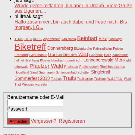
jfqd sagt:
Würde gerne mitfahren, bin aber in Urlaub. Viele Grüße
aus Ligurien,...
hillfreak sagt:
Hallo zusammen, bin auch dabei und freue mich. Bis
morgen, LG...
Beinhart
Bike
1. Mai
2013
ADFC
Alpenverein
Alta Badia
BikeNight
Biketreff
Donnersberg
Elwetritsche
Fahrradhelm
Felsen
Gonsenheimer Wald
Frankfurt
Genusstour
Gäsbock
Harz
hauenstein
Lennebergwald
Mtb
helmet
Ilsenburg
Kloster Eberbach
Lambrecht
Night
Pfaelzer Wald
odenwald
Rheingau
Rheinhessen
Rheinhessisches
Singletrail
Hügelland
Sand
Saumagen
Schlangenbad
schotter
Trails
Sommerfest 2019
Taunus
Trailsurfen
Trailtour
Wald Pfalz
Wald
Trail
Wengen
wurzeln
Benutzername oder E-Mail
Passwort
Vergessen?
Registrieren